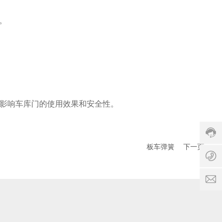
热
线
形。
:
1
8
6
0
2
2
lil
6
y
1
影响车库门的使用效果和安全性。
1
c
0
8
h
1
6
e
3
0
n
服
板车弹簧
下一页
2
务
2
c
时
6
n
间
1
:
0
x
8
1
s
:
3
p
0
ri
0