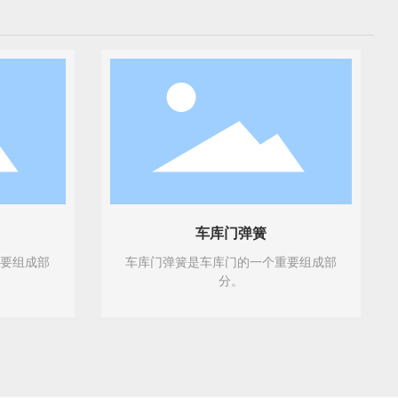
n
-
g
1
c
8
o
:
0
0
）
车库门弹簧
重要组成部
车库门弹簧是车库门的一个重要组成部
分。