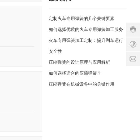
lil
6
y
1
1
c
0
定制火车专用弹簧的几个关键要素
8
h
1
6
e
如何选择优质的火车专用弹簧加工服务
3
0
n
服
2
火车专用弹簧加工定制：提升列车运行
务
2
c
时
6
安全性
n
间
1
:
压缩弹簧的设计原理与应用解析
0
x
8
1
s
如何选择适合的压缩弹簧？
:
3
p
0
压缩弹簧在机械设备中的关键作用
ri
0
n
-
g
1
c
8
o
:
0
0