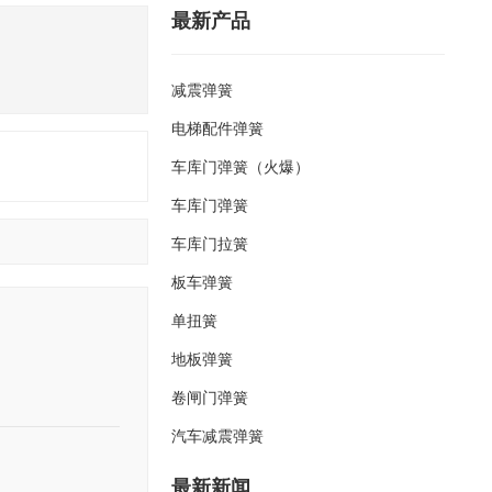
最新产品
减震弹簧
电梯配件弹簧
车库门弹簧（火爆）
车库门弹簧
车库门拉簧
客
板车弹簧
服
热
单扭簧
线
:
地板弹簧
1
卷闸门弹簧
8
6
汽车减震弹簧
0
2
最新新闻
2